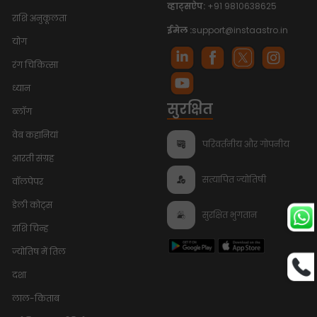
व्हाट्सऐप:
+91 9810638625
राशि अनुकूलता
ईमेल :
support@instaastro.in
योग
रंग चिकित्सा
ध्यान
सुरक्षित
ब्लॉग
वेब कहानियां
परिवर्तनीय और गोपनीय
आरती संग्रह
सत्यापित ज्योतिषी
वॉलपेपर
डेली कोट्स
सुरक्षित भुगतान
राशि चिन्ह
ज्योतिष में तिल
दशा
लाल-किताब