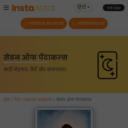
हिंदी
Get App
ज्योतिषी के साथ चैट करें
ज्योतिषी से बात करें
सेवन ऑफ पेंटाकल्स
कड़ी मेहनत, धैर्य और सफलता!
होम
>
टैरो
>
माइनर अरकाना
> सेवन ऑफ पेंटाकल्स