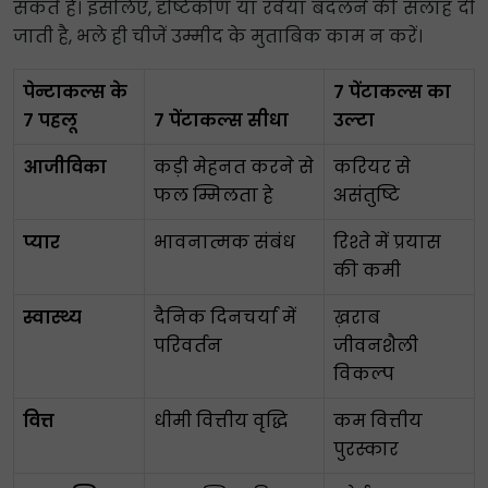
सकते हैं। इसलिए, दृष्टिकोण या रवैया बदलने की सलाह दी
जाती है, भले ही चीजें उम्मीद के मुताबिक काम न करें।
पेन्टाकल्स के
7 पेंटाकल्स का
7 पहलू
7 पेंटाकल्स सीधा
उल्टा
आजीविका
कड़ी मेहनत करने से
करियर से
फल म्मिलता हे
असंतुष्टि
प्यार
भावनात्मक संबंध
रिश्ते में प्रयास
की कमी
स्वास्थ्य
दैनिक दिनचर्या में
ख़राब
परिवर्तन
जीवनशैली
विकल्प
वित्त
धीमी वित्तीय वृद्धि
कम वित्तीय
पुरस्कार