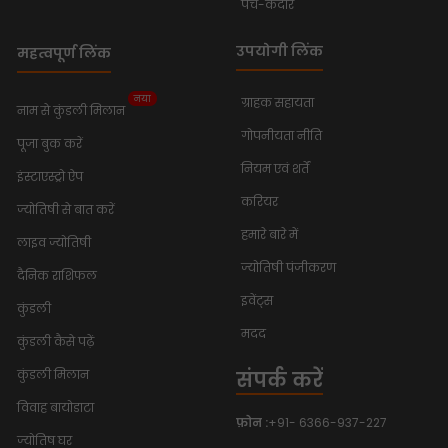
पंच-केदार
उपयोगी लिंक
महत्वपूर्ण लिंक
नया
ग्राहक सहायता
नाम से कुंडली मिलान
गोपनीयता नीति
पूजा बुक करें
नियम एवं शर्तें
इंस्टाएस्ट्रो ऐप
करियर
ज्योतिषी से बात करें
हमारे बारे में
लाइव ज्योतिषी
ज्योतिषी पंजीकरण
दैनिक राशिफल
इवेंट्स
कुंडली
मदद
कुंडली कैसे पढ़ें
संपर्क करें
कुंडली मिलान
विवाह बायोडाटा
फ़ोन :
+91- 6366-937-227
ज्योतिष घर