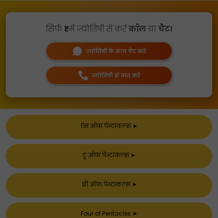
सिर्फ
₹1
में ज्योतिषी से करें
कॉल
या
चैट।
ज्योतिषी के साथ चैट करें
ज्योतिषी से बात करें
ऐस ऑफ़ पेन्टाकल्स
➤
टू ऑफ पेन्टाकल्स
➤
थ्री ऑफ पेन्टाकल्स
➤
Four of Pentacles
➤