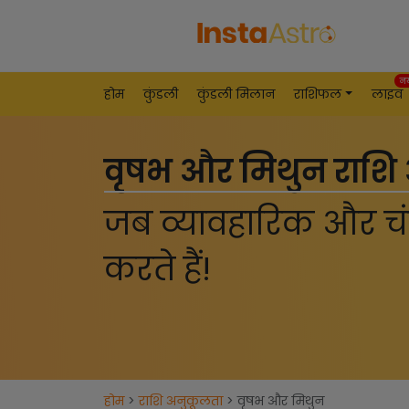
न
होम
कुंडली
कुंडली मिलान
राशिफल
लाइव
वृषभ और मिथुन राशि
जब व्यावहारिक और च
करते हैं!
होम
>
राशि अनुकूलता
> वृषभ और मिथुन