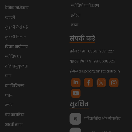
ज्योतिषी पंजीकरण
दैनिक राशिफल
इवेंट्स
कुंडली
मदद
कुंडली कैसे पढ़ें
संपर्क करें
कुंडली मिलान
विवाह बायोडाटा
फ़ोन :
+91- 6366-937-227
ज्योतिष घर
व्हाट्सऐप:
+91 9810638625
राशि अनुकूलता
ईमेल :
support@instaastro.in
योग
रंग चिकित्सा
ध्यान
सुरक्षित
ब्लॉग
वेब कहानियां
परिवर्तनीय और गोपनीय
आरती संग्रह