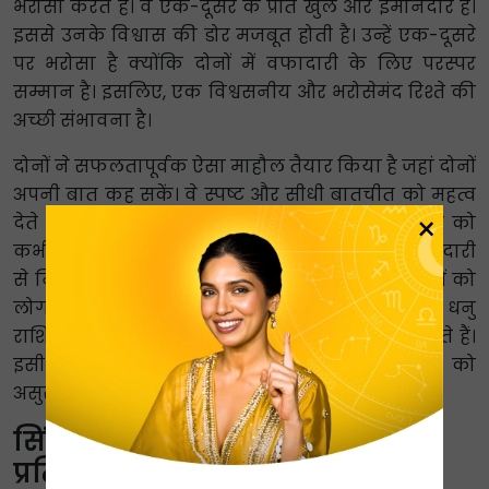
भरोसा करते हैं। वे एक-दूसरे के प्रति खुले और ईमानदार हैं।
इससे उनके विश्वास की डोर मजबूत होती है। उन्हें एक-दूसरे
पर भरोसा है क्योंकि दोनों में वफादारी के लिए परस्पर
सम्मान है। इसलिए, एक विश्वसनीय और भरोसेमंद रिश्ते की
अच्छी संभावना है।
दोनों ने सफलतापूर्वक ऐसा माहौल तैयार किया है जहां दोनों
अपनी बात कह सकें। वे स्पष्ट और सीधी बातचीत को महत्व
×
देते हैं। यह ध्यान रखना महत्वपूर्ण है कि उनके भरोसे को
कभी-कभी चुनौती दी जा सकती है और उन्हें इससे समझदारी
से निपटने के लिए तैयार रहना चाहिए। सिंह राशि वालों को
लोगों का ध्यान आकर्षित करने की जरूरत के कारण धनु
राशि वाले उनके प्यार या विश्वास पर सवाल उठा सकते हैं।
इसी तरह, धनु राशि की समय की आवश्यकता सिंह को
असुरक्षित या संदेह महसूस करा सकती है।
सिंह-धनु भावनात्मक अनुकूलता
प्रतिशत ⇨ 80%