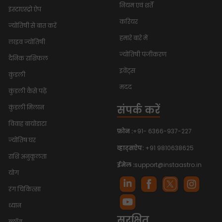
नियम एवं शर्तें
इंस्टाएस्ट्रो ऐप
करियर
ज्योतिषी से बात करें
हमारे बारे में
लाइव ज्योतिषी
ज्योतिषी पंजीकरण
दैनिक राशिफल
इवेंट्स
कुंडली
मदद
कुंडली कैसे पढ़ें
संपर्क करें
कुंडली मिलान
विवाह बायोडाटा
फ़ोन :
+91- 6366-937-227
ज्योतिष घर
व्हाट्सऐप:
+91 9810638625
राशि अनुकूलता
ईमेल :
support@instaastro.in
योग
रंग चिकित्सा
ध्यान
सुरक्षित
ब्लॉग