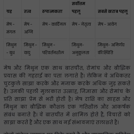
सर्वोत्तम
ग्रह
तत्व
रूपात्मकता
पहलू
सबसे खराब पहलू
मेष -
मेष -
मेष - कार्डिनल
मेष - नेतृत्व
मेष - आवेग
मंगल
अग्नि
मिथुन
मिथुन -
मिथुन -
मिथुन-
मिथुन- अनिर्णय
- बुध
वायु
परिवर्तनशील
अनुकूलता
की स्थिति
मेष और मिथुन एक साथ बातचीत, रोमांच और बौद्धिक
प्रयास की गहराई का पता लगाते हैं। लेकिन वे अधिकतर
चुटकुले साझा करके और मजाक करके अधिक जुड़ सकते
हैं। उनकी पहली मुलाकात उत्साह, जिज्ञासा और रोमांच के
प्रति साझा प्रेम से भरी होती है। मेष राशि का साहस और
मिथुन का बौद्धिक कौशल एक गतिशील और आकर्षक
संबंध बनाते हैं। वे बातचीत में शामिल होते हैं, विचारों को
साझा करते हैं और एक साथ नई संभावनाएं तलाशते हैं।