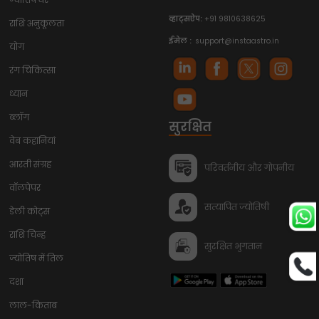
व्हाट्सऐप:
+91 9810638625
राशि अनुकूलता
ईमेल :
support@instaastro.in
योग
रंग चिकित्सा
ध्यान
ब्लॉग
सुरक्षित
वेब कहानियां
आरती संग्रह
परिवर्तनीय और गोपनीय
वॉलपेपर
सत्यापित ज्योतिषी
डेली कोट्स
राशि चिन्ह
सुरक्षित भुगतान
ज्योतिष में तिल
दशा
लाल-किताब