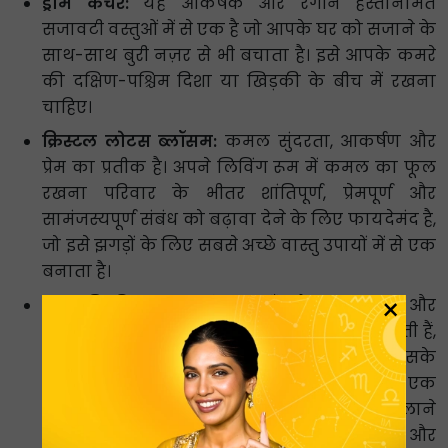
ड्रीम कैचर:
यह आकर्षक और रंगीन हस्तनिर्मित
सजावटी वस्तुओं में से एक है जो आपके घर को सजाने के
साथ-साथ बुरी नज़र से भी बचाता है। इसे आपके कमरे
की दक्षिण-पश्चिम दिशा या खिड़की के बीच में रखना
चाहिए।
क्रिस्टल लोटस ब्लॉसम:
कमल सुंदरता, आकर्षण और
प्रेम का प्रतीक है। अपने लिविंग रूम में कमल का फूल
रखना परिवार के भीतर शांतिपूर्ण, प्रेमपूर्ण और
सामंजस्यपूर्ण संबंध को बढ़ावा देने के लिए फायदेमंद है,
जो इसे झगड़ों के लिए सबसे अच्छे वास्तु उपायों में से एक
बनाता है।
×
धातु की विंड चाइम:
ये घंटियाँ सौभाग्य, भाग्य और
सकारात्मक ऊर्जा को आकर्षित करने में मदद करती हैं,
साथ ही नकारात्मक ऊर्जा को भी दूर भगाती हैं। इसके
अतिरिक्त, जब विंड चाइम की पाँच तांबे की घंटियाँ एक
दूसरे से टकराती हैं, तो यह चर्च की घंटी की याद दिलाने
वाली एक सुखद ध्वनि उत्पन्न करती है, जो मन और