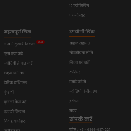
12 ज्योतिर्लिंग
पंच-केदार
उपयोगी लिंक
महत्वपूर्ण लिंक
नया
ग्राहक सहायता
नाम से कुंडली मिलान
गोपनीयता नीति
पूजा बुक करें
नियम एवं शर्तें
ज्योतिषी से बात करें
करियर
लाइव ज्योतिषी
हमारे बारे में
दैनिक राशिफल
ज्योतिषी पंजीकरण
कुंडली
इवेंट्स
कुंडली कैसे पढ़ें
मदद
कुंडली मिलान
संपर्क करें
विवाह बायोडाटा
फ़ोन :
+91- 6366-937-227
ज्योतिष घर