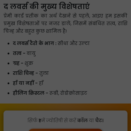
द लवर्स की मुख्य विशेषताएं
प्रेमी कार्ड प्रतीक का अर्थ देखने से पहले, आइए हम इसकी
प्रमुख विशेषताओं पर नजर डालें, जिसमें संबंधित तत्व, राशि
चिन्ह और बहुत कुछ शामिल है!
द लवर्स टैरो के भाग :
सीधा और उल्टा
तत्व -
वायु
ग्रह -
शुक्र
राशि चिन्ह -
तुला
हाँ या नहीं -
हाँ
हीलिंग क्रिस्टल -
रूबी, रोडोक्रोसाइट
सिर्फ
₹1
में ज्योतिषी से करें
कॉल
या
चैट।