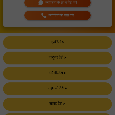
ज्योतिषी के साथ चैट करें
ज्योतिषी से बात करें
मूर्ख टैरो
➤
जादूगर टैरो
➤
हाई प्रीस्टेस
➤
महारानी टैरो
➤
सम्राट टैरो
➤