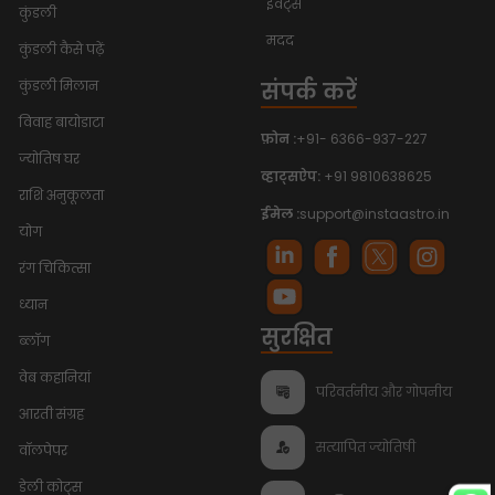
इवेंट्स
कुंडली
मदद
कुंडली कैसे पढ़ें
संपर्क करें
कुंडली मिलान
विवाह बायोडाटा
फ़ोन :
+91- 6366-937-227
ज्योतिष घर
व्हाट्सऐप:
+91 9810638625
राशि अनुकूलता
ईमेल :
support@instaastro.in
योग
रंग चिकित्सा
ध्यान
सुरक्षित
ब्लॉग
वेब कहानियां
परिवर्तनीय और गोपनीय
आरती संग्रह
सत्यापित ज्योतिषी
वॉलपेपर
डेली कोट्स