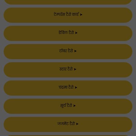
टेम्परेंस टैरो कार्ड
➤
डेविल टैरो
➤
टॉवर टैरो
➤
स्टार टैरो
➤
चंद्रमा टैरो
➤
सूर्य टैरो
➤
जजमेंट टैरो
➤