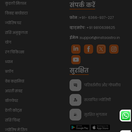
संपर्क करें
कुंडली मिलान
विवाह बायोडाटा
फ़ोन :
+91- 6366-937-227
ज्योतिष घर
व्हाट्सऐप:
+91 9810638625
राशि अनुकूलता
ईमेल :
support@instaastro.in
योग
रंग चिकित्सा
ध्यान
सुरक्षित
ब्लॉग
वेब कहानियां
परिवर्तनीय और गोपनीय
आरती संग्रह
सत्यापित ज्योतिषी
वॉलपेपर
डेली कोट्स
सुरक्षित भुगतान
राशि चिन्ह
ज्योतिष में तिल