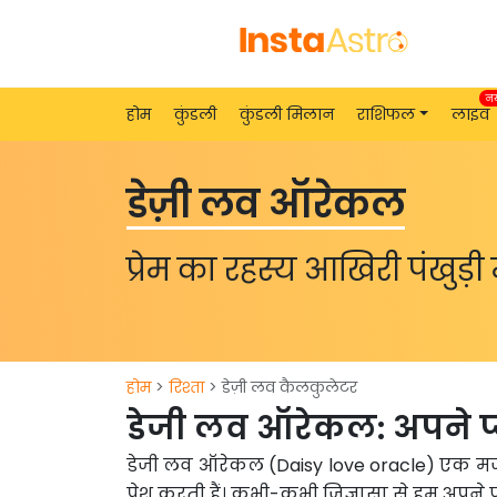
न
होम
कुंडली
कुंडली मिलान
राशिफल
लाइव
डेज़ी लव ऑरेकल
प्रेम का रहस्य आखिरी पंखुड़ी म
होम
>
रिश्ता
> डेज़ी लव कैलकुलेटर
डेजी लव ऑरेकल: अपने प्या
डेजी लव ऑरेकल (Daisy love oracle) एक मजेदार
पेश करती हैं। कभी-कभी जिज्ञासा से हम अपने 