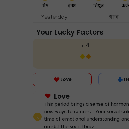
मेष
वृषभ
मिथुन
कर्क
Yesterday
आज
Your Lucky Factors
रंग
Love
H
Love
This period brings a sense of harmony
new ways to connect. Your social cale
time of emotional understanding and
Previous
amidst the social buzz.