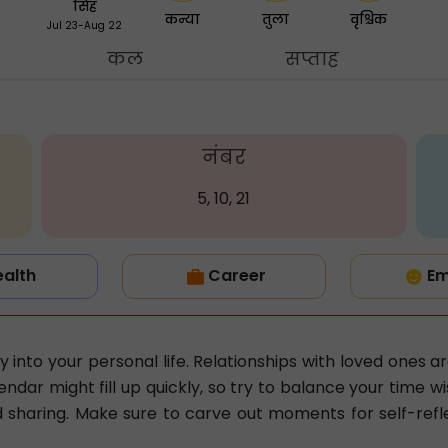
सिंह
कन्या
तुला
वृश्चिक
Jul 23-Aug 22
कल
सप्ताह
नंबर
5, 10, 21
ealth
Career
Em
 into your personal life. Relationships with loved ones 
ndar might fill up quickly, so try to balance your time w
 sharing. Make sure to carve out moments for self-refl