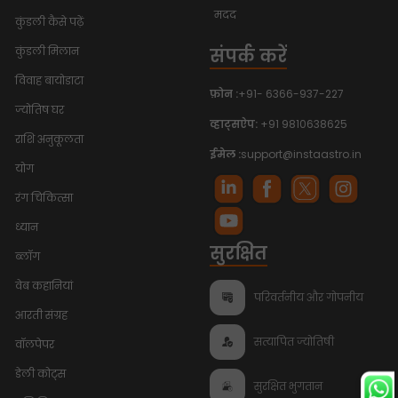
मदद
कुंडली कैसे पढ़ें
संपर्क करें
कुंडली मिलान
विवाह बायोडाटा
फ़ोन :
+91- 6366-937-227
ज्योतिष घर
व्हाट्सऐप:
+91 9810638625
राशि अनुकूलता
ईमेल :
support@instaastro.in
योग
रंग चिकित्सा
ध्यान
सुरक्षित
ब्लॉग
वेब कहानियां
परिवर्तनीय और गोपनीय
आरती संग्रह
सत्यापित ज्योतिषी
वॉलपेपर
डेली कोट्स
सुरक्षित भुगतान