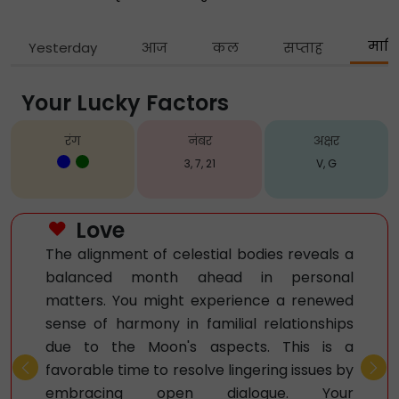
मास
Yesterday
आज
कल
सप्ताह
Your Lucky Factors
रंग
नंबर
अक्षर
3, 7, 21
V, G
Love
The alignment of celestial bodies reveals a
balanced month ahead in personal
matters. You might experience a renewed
sense of harmony in familial relationships
due to the Moon's aspects. This is a
favorable time to resolve lingering issues by
Previous
Nex
embracing open dialogue. Your