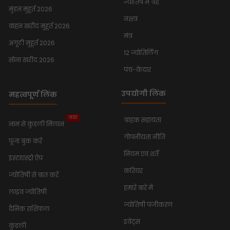
ज्योतिष में ग्रह
मुंडन मुहूर्त 2026
नक्षत्र
वाहन खरीद मुहूर्त 2026
मंत्र
अंगूठी मुहूर्त 2026
12 ज्योतिर्लिंग
सोना खरीद 2026
पंच-केदार
उपयोगी लिंक
महत्वपूर्ण लिंक
नया
ग्राहक सहायता
नाम से कुंडली मिलान
गोपनीयता नीति
पूजा बुक करें
नियम एवं शर्तें
इंस्टाएस्ट्रो ऐप
करियर
ज्योतिषी से बात करें
हमारे बारे में
लाइव ज्योतिषी
ज्योतिषी पंजीकरण
दैनिक राशिफल
इवेंट्स
कुंडली