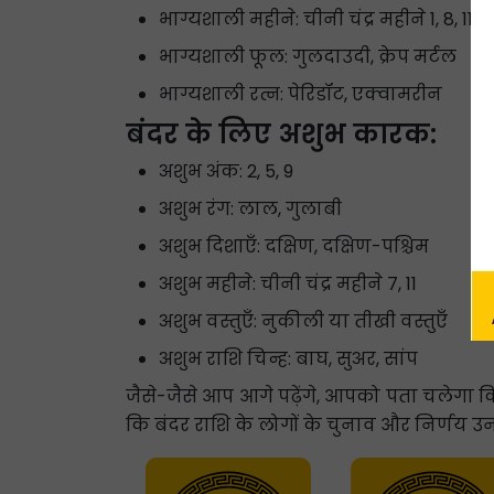
भाग्यशाली महीने: चीनी चंद्र महीने 1, 8, 11
भाग्यशाली फूल: गुलदाउदी, क्रेप मर्टल
भाग्यशाली रत्न: पेरिडॉट, एक्वामरीन
बंदर के लिए अशुभ कारक:
अशुभ अंक: 2, 5, 9
अशुभ रंग: लाल, गुलाबी
अशुभ दिशाएँ: दक्षिण, दक्षिण-पश्चिम
अशुभ महीने: चीनी चंद्र महीने 7, 11
अशुभ वस्तुएँ: नुकीली या तीखी वस्तुएँ
अशुभ राशि चिन्ह: बाघ, सुअर, सांप
जैसे-जैसे आप आगे पढ़ेंगे, आपको पता चलेगा कि
कि बंदर राशि के लोगों के चुनाव और निर्णय उ