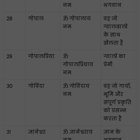
नमः
भगवान
28
गोपाल
ॐ गोपालाय
वह जो
नमः
ग्वालबालों
के साथ
खेलता है
29
गोपालप्रिया
ॐ
ग्वालों का
गोपालप्रियाय
प्रेमी
नमः
30
गोविंदा
ॐ गोविंदाय
वह जो गायों,
नमः
भूमि और
संपूर्ण प्रकृति
को प्रसन्न
करता है
३१
ज्ञानेश्वर
ॐ ज्ञानेश्वराय
ज्ञान के