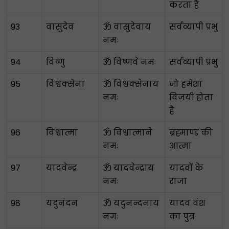
करता है
93
वासुदेव
ॐ वासुदेवाय
सर्वव्यापी प्रभु
नमः
94
विष्णु
ॐ विष्णवे नमः
सर्वव्यापी प्रभु
95
विश्वक्सेना
ॐ विश्वक्सेनाय
जो हमेशा
नमः
विजयी होता
है
96
विश्वात्मा
ॐ विश्वात्माने
ब्रह्माण्ड की
नमः
आत्मा
97
यादवेन्द्र
ॐ यादवेन्द्राय
यादवों के
नमः
राजा
98
यदुनंदन
ॐ यदुनन्दनाय
यादव वंश
नमः
का पुत्र