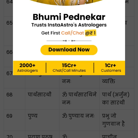
64
परब्रह्मण
ॐ परब्रह्मणाय
सर्वोच्च परम
नमः
सत्य
65
परमात्मा
ॐ परमात्मने
प्रत्येक जीव
नमः
के हृदय में
परमात्मा
66
परमेश्वर
ॐ परमेश्वराय
परम प्रभु
नमः
67
परमपुरुष
ॐ परमपुरुषाय
सर्वोच्च
नमः
व्यक्ति
68
पार्थसारथी
ॐ पार्थसारथिने
पार्थ (अर्जुन)
नमः
का सारथी
69
पुण्य
ॐ पुण्याय नमः
प्रभु जो
गुणवान है
70
पुराण पुरुष
ॐ
प्राचीन