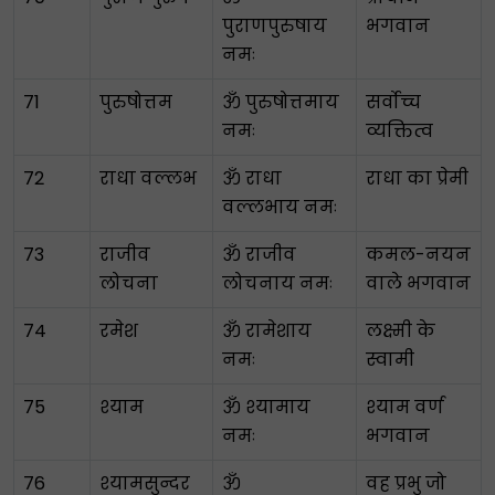
पुराणपुरुषाय
भगवान
नमः
71
पुरुषोत्तम
ॐ पुरुषोत्तमाय
सर्वोच्च
नमः
व्यक्तित्व
72
राधा वल्लभ
ॐ राधा
राधा का प्रेमी
वल्लभाय नमः
73
राजीव
ॐ राजीव
कमल-नयन
लोचना
लोचनाय नमः
वाले भगवान
74
रमेश
ॐ रामेशाय
लक्ष्मी के
नमः
स्वामी
75
श्याम
ॐ श्यामाय
श्याम वर्ण
नमः
भगवान
76
श्यामसुन्दर
ॐ
वह प्रभु जो