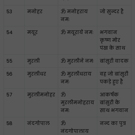
53
मनोहर
ॐ मनोहराय
जो सुन्दर है
नमः
54
मयूर
ॐ मयूराये नमः
भगवान
कृष्ण मोर
पंख के साथ
55
मुरली
ॐ मुरलीने नमः
बांसुरी वादक
56
मुरलीधर
ॐ मुरलीधराय
वह जो बांसुरी
नमः
पकड़े हुए है
57
मुरलीमनोहर
ॐ
आकर्षक
मुरलीमनोहराय
बांसुरी के
नमः
साथ भगवान
58
नंदगोपाल
ॐ
नन्द का पुत्र
नंदगोपालाय