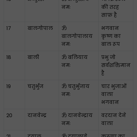
नमः
की तरह
साफ़ है
17
बालगोपाल
ॐ
भगवान
बालगोपालाय
कृष्ण का
नमः
बाल रूप
18
बाली
ॐ बलियाय
प्रभु जो
नमः
सर्वशक्तिमान
है
19
चतुर्भुज
ॐ चतुर्भुजाय
चार भुजाओं
नमः
वाला
भगवान
20
दानवेन्द्र
ॐ दानवेन्द्राय
वरदान देने
नमः
वाला
21
दयालु
ॐ दयालावे
करुणा का