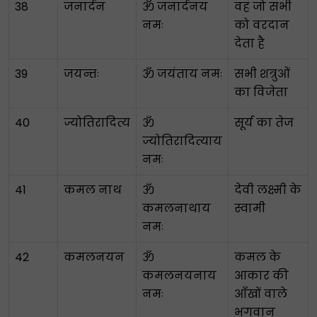
38
जनार्दन
ॐ जनार्दनय
वह जो सभी
नमः
को वरदान
देता है
39
जयन्तः
ॐ जयंताय नमः
सभी शत्रुओं
का विजेता
40
ज्योतिरादित्य
ॐ
सूर्य का तेज
ज्योतिरादित्याय
नमः
41
कमल नाथ
ॐ
देवी लक्ष्मी के
कमलनाथाय
स्वामी
नमः
42
कमलनयन
ॐ
कमल के
कमलनयनाय
आकार की
नमः
आँखों वाले
भगवान