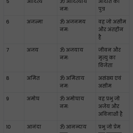
5
आदित्य
ॐ आदित्याय
अदिति का
नमः
पुत्र
6
अजन्मा
ॐ अजनमय
वह जो असीम
नमः
और अंतहीन
है
7
अजय
ॐ अजयाय
जीवन और
नमः
मृत्यु का
विजेता
8
अमित
ॐ अमिताय
असंख्य एवं
नमः
असीम
9
अमोघ
ॐ अमोघाय
वह प्रभु जो
नमः
अजेय और
अविनाशी है
10
आनंदा
ॐ आनन्दाय
प्रभु जो प्रेम