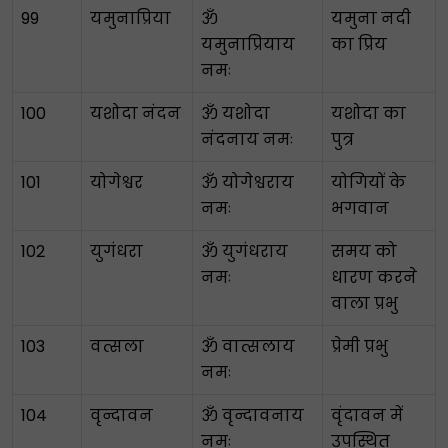
99
यमुनाप्रिया
ॐ
यमुना नदी
यमुनाप्रियाय
का प्रिय
नमः
100
यशोदा नंदन
ॐ यशोदा
यशोदा का
नंदनाय नमः
पुत्र
101
योगेश्वर
ॐ योगेश्वराय
योगियों के
नमः
भगवान
102
युगंधरा
ॐ युगंधराय
समय को
नमः
धारण करने
वाला प्रभु
103
वत्सला
ॐ वात्सलाय
प्रेमी प्रभु
नमः
104
वृन्दावन
ॐ वृन्दावनाय
वृंदावन में
नमः
उपस्थित