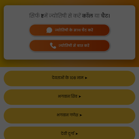
सिर्फ
₹1
में ज्योतिषी से करें
कॉल
या
चैट।
ज्योतिषी के साथ चैट करें
ज्योतिषी से बात करें
देवताओं के 108 नाम
➤
भगवान शिव
➤
भगवान गणेश
➤
देवी दुर्गा
➤