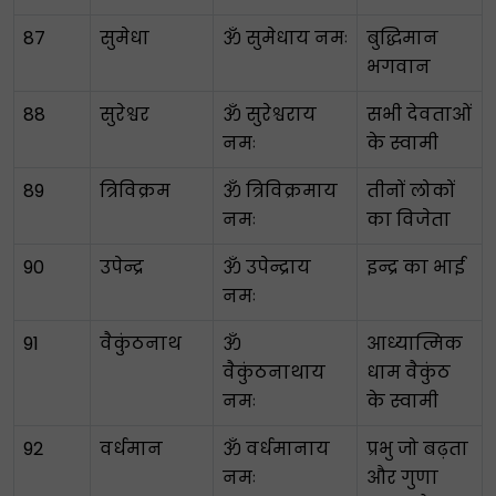
87
सुमेधा
ॐ सुमेधाय नमः
बुद्धिमान
भगवान
88
सुरेश्वर
ॐ सुरेश्वराय
सभी देवताओं
नमः
के स्वामी
89
त्रिविक्रम
ॐ त्रिविक्रमाय
तीनों लोकों
नमः
का विजेता
90
उपेन्द्र
ॐ उपेन्द्राय
इन्द्र का भाई
नमः
91
वैकुंठनाथ
ॐ
आध्यात्मिक
वैकुंठनाथाय
धाम वैकुंठ
नमः
के स्वामी
92
वर्धमान
ॐ वर्धमानाय
प्रभु जो बढ़ता
नमः
और गुणा