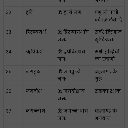
नमः
भगवान
32
हरि
ॐ हरये नमः
प्रभु जो पापों
को हर लेता है
33
हिरण्यगर्भ
ॐ हिरण्यगर्भाय
सर्वशक्तिमान
नमः
सृष्टिकर्ता
34
ऋषिकेश
ॐ हृषीकेशाय
सभी इन्द्रियों
नमः
का स्वामी
35
जगद्गुरु
ॐ जगद्गुरवे
ब्रह्माण्ड के
नमः
गुरु
36
जगदीश
ॐ जगदीशाय
सबका रक्षक
नमः
37
जगन्नाथ
ॐ जगन्नाथाय
ब्रह्माण्ड के
नमः
भगवान