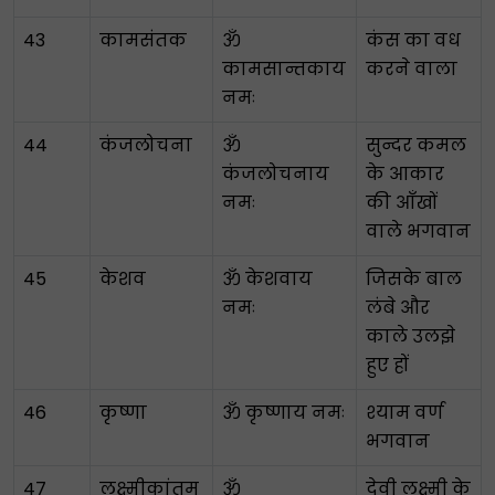
43
कामसंतक
ॐ
कंस का वध
कामसान्तकाय
करने वाला
नमः
44
कंजलोचना
ॐ
सुन्दर कमल
कंजलोचनाय
के आकार
नमः
की आँखों
वाले भगवान
45
केशव
ॐ केशवाय
जिसके बाल
नमः
लंबे और
काले उलझे
हुए हों
46
कृष्णा
ॐ कृष्णाय नमः
श्याम वर्ण
भगवान
47
लक्ष्मीकांतम
ॐ
देवी लक्ष्मी के