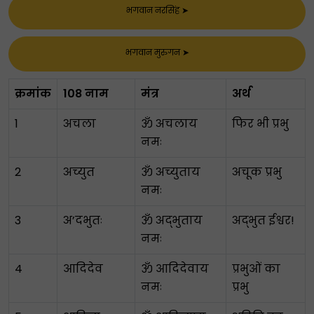
भगवान नरसिंह
➤
भगवान मुरुगन
➤
क्रमांक
108 नाम
मंत्र
अर्थ
1
अचला
ॐ अचलाय ​​
फिर भी प्रभु
नमः
2
अच्युत
ॐ अच्युताय
अचूक प्रभु
नमः
3
अ’दभुतः
ॐ अद्भुताय
अद्भुत ईश्वर!
नमः
4
आदिदेव
ॐ आदिदेवाय
प्रभुओं का
नमः
प्रभु