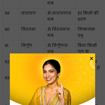
नमः
59
नारायण
ॐ नारायणाय
हर किसी की
नमः
शरण
60
निरंजना
ॐ निरंजनाय
निष्कलंक
नमः
प्रभु
61
निर्गुण
ॐ निर्गुणाय
बिना किसी
नमः
गुण के
×
62
पद्महस्ता
ॐ पद्महस्ताय
जिसके हाथ
नमः
कमल जैसे हों
63
पद्मनाभ
ॐ पद्मनाभाय
कमल के
नमः
आकार की
नाभि वाले
भगवान