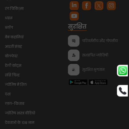
रंग चिकित्सा
ध्यान
सुरक्षित
ब्लॉग
वेब कहानियां
परिवर्तनीय और गोपनीय
आरती संग्रह
सत्यापित ज्योतिषी
वॉलपेपर
डेली कोट्स
सुरक्षित भुगतान
राशि चिन्ह
ज्योतिष में तिल
दशा
लाल-किताब
ज्योतिष शास्त्र वीडियो
देवताओं के 108 नाम