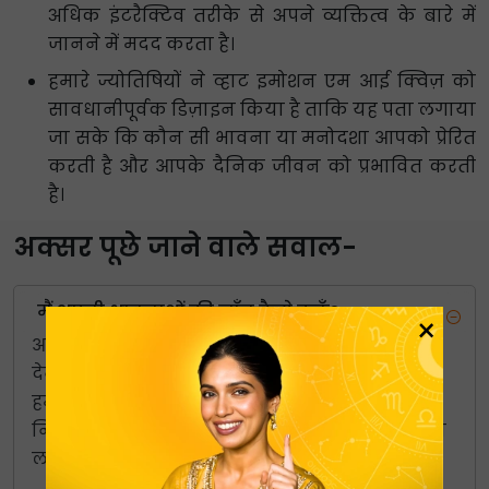
अधिक इंटरैक्टिव तरीके से अपने व्यक्तित्व के बारे में
जानने में मदद करता है।
हमारे ज्योतिषियों ने व्हाट इमोशन एम आई क्विज़ को
सावधानीपूर्वक डिज़ाइन किया है ताकि यह पता लगाया
जा सके कि कौन सी भावना या मनोदशा आपको प्रेरित
करती है और आपके दैनिक जीवन को प्रभावित करती
है।
अक्सर पूछे जाने वाले सवाल-
मैं अपनी भावनाओं की जाँच कैसे करूँ?
×
आपको अपने दैनिक जीवन के सबसे अधिक दिखाई
देने वाले भावनात्मक पहलू की जांच करनी चाहिए।
हमने आपके लिए इसे आसान बना दिया है. हमारी
निःशुल्क ‘ह्यूमन इमोशन क्विज’ को आज़माएँ और पता
लगाएँ।