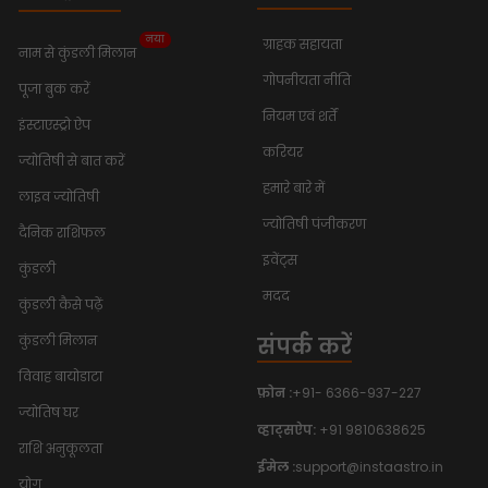
नया
ग्राहक सहायता
नाम से कुंडली मिलान
गोपनीयता नीति
पूजा बुक करें
नियम एवं शर्तें
इंस्टाएस्ट्रो ऐप
करियर
ज्योतिषी से बात करें
हमारे बारे में
लाइव ज्योतिषी
ज्योतिषी पंजीकरण
दैनिक राशिफल
इवेंट्स
कुंडली
मदद
कुंडली कैसे पढ़ें
संपर्क करें
कुंडली मिलान
विवाह बायोडाटा
फ़ोन :
+91- 6366-937-227
ज्योतिष घर
व्हाट्सऐप:
+91 9810638625
राशि अनुकूलता
ईमेल :
support@instaastro.in
योग