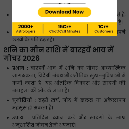
लाभकारी हो सकते हैं।
चुनौतियाँ :
परिणाम अपेक्षा से धीमी गति से आ सकते हैं,
तथा कमिटमेंट करना तनाव का कारण बन सकता है।
उपाय :
शनिवार को काले कपड़े दान करें और अपने
लक्ष्यों के प्रति दृढ़ रहें।
शनि का मीन राशि में बारहवें भाव में
गोचर 2026
प्रभाव :
बारहवें भाव में शनि का गोचर आध्यात्मिक
जागरूकता, विदेशी संबंध और भौतिक सुख-सुविधाओं से
कमी लाता है। यह आंतरिक विकास और सादगी की
सराहना की ओर ले जाता है।
चुनौतियाँ :
बढ़ते खर्च, नींद में खलल या अकेलापन
महसूस हो सकता है।
उपाय :
प्रतिदिन ध्यान करें और सादगी के साथ
अनुशासित जीवनशैली अपनाएं।