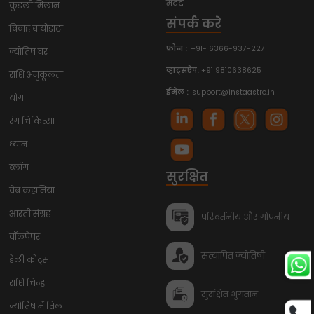
मदद
कुंडली मिलान
संपर्क करें
विवाह बायोडाटा
फ़ोन :
+91- 6366-937-227
ज्योतिष घर
व्हाट्सऐप:
+91 9810638625
राशि अनुकूलता
ईमेल :
support@instaastro.in
योग
रंग चिकित्सा
ध्यान
ब्लॉग
सुरक्षित
वेब कहानियां
आरती संग्रह
परिवर्तनीय और गोपनीय
वॉलपेपर
सत्यापित ज्योतिषी
डेली कोट्स
राशि चिन्ह
सुरक्षित भुगतान
ज्योतिष में तिल