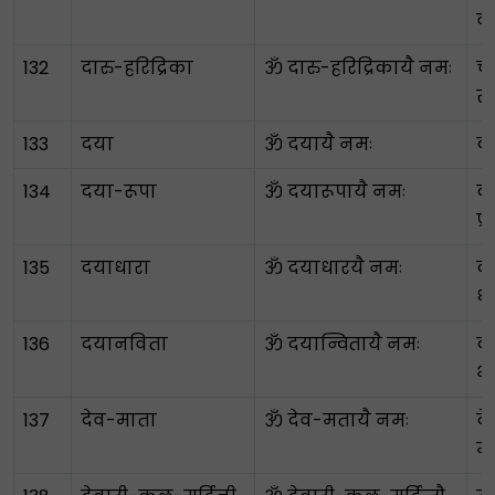
व
132
दारु-हरिद्रिका
ॐ दारु-हरिद्रिकायै नमः
चं
स
133
दया
ॐ दयायै नमः
क
134
दया-रूपा
ॐ दयारूपायै नमः
क
प्र
135
दयाधारा
ॐ दयाधारयै नमः
क
ध
136
दयानविता
ॐ दयान्वितायै नमः
क
भर
137
देव-माता
ॐ देव-मतायै नमः
द
म