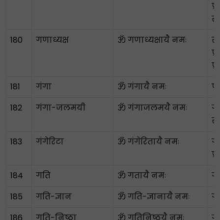
प्र
सं
180
गणाध्यक्ष
ॐ गणाध्यक्षायै नमः
स्
प्
प्
181
गंगा
ॐ गंगायै नमः
पव
182
गंगा-जलमयी
ॐ गंगाजलमयै नमः
ग
से
183
गंगेरिटा
ॐ गंगेरितायै नमः
गं
प्
184
गति
ॐ गतायै नमः
ग
185
गति-ज्ञान
ॐ गति-ज्ञानायै नमः
गत
186
गति-निष्ठा
ॐ गतिनिष्ठयै नमः
गत