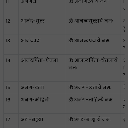
11
अनमसा
ॐ अनामस्यायै नमः
बि
व
12
आनंद-युक्त
ॐ आनन्दयुक्तायै नमः
आन
ह
13
आनंदप्रदा
ॐ आनन्दप्रदायै नमः
आ
द
14
आनंदर्पिता-चेतना
ॐ आनन्दर्पिता-चेतनायै
आ
नमः
वि
क
15
अनंग-लता
ॐ अनंग-लतायै नमः
प्
16
अनंग-मोहिनी
ॐ अनंग-मोहिन्यै नमः
प्
म
17
अंडा-बहया
ॐ अण्ड-बाह्यायै नमः
ब्