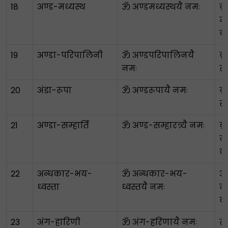
18
अण्ड-मध्यस्थ
ॐ अण्डमध्यस्थयै नमः
ब्
मे
क
19
अण्डा-परिपालिनी
ॐ अण्डपरिपालिनयै
ब्
नमः
रक
20
अंडा-रूपा
ॐ अण्डरूपायै नमः
ब्
रू
21
अण्डा-सम्हार्ति
ॐ अण्ड-सम्हारत्र्यै नमः
ब्
न
व
22
अन्धकार-भय-
ॐ अन्धकार-भय-
अ
ध्वस्ता
ध्वस्तयै नमः
न
व
23
अंग-हारिणी
ॐ अंग-हरिणायै नमः
स