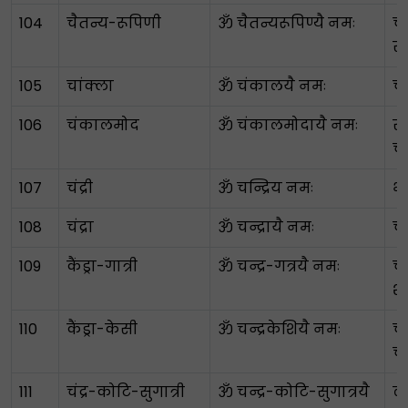
104
चैतन्य-रूपिणी
ॐ चैतन्यरूपिण्यै नमः
च
स
105
चांक्ला
ॐ चंकालयै नमः
च
106
चंकालमोद
ॐ चंकालमोदायै नमः
सु
च
107
चंद्री
ॐ चन्द्रिय नमः
भ
108
चंद्रा
ॐ चन्द्रायै नमः
चं
109
कैंड्रा-गात्री
ॐ चन्द्र-गत्रयै नमः
चं
श
110
कैंड्रा-केसी
ॐ चन्द्रकेशियै नमः
चं
च
111
चंद्र-कोटि-सुगात्री
ॐ चन्द्र-कोटि-सुगात्रयै
ला