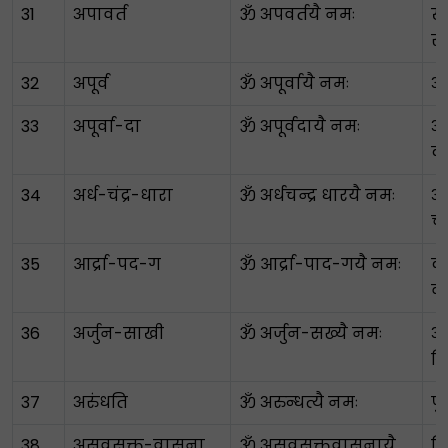
31
अपावर्त
ॐ अपवर्तयै नमः
ख
स
32
अपूर्व
ॐ अपूर्वायै नमः
अद
33
अपूर्वा-दा
ॐ अपूर्वदायै नमः
अद
क
34
अर्ध-चंद्र-धारा
ॐ अर्धचन्द्र धारयै नमः
अर
चा
35
आर्द्रा-पद-ग
ॐ आर्द्रा-पाद-गयै नमः
क
व
36
अर्जुन-साखी
ॐ अर्जुन-सख्यै नमः
अर
मि
37
अरुंधति
ॐ अरुन्धत्यै नमः
पु
38
असवसक्त-वासना
ॐ असवसक्तवासनायै
दि