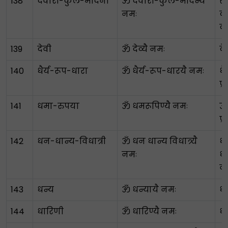
138
देवारी-कुल-मर्दिनी
ॐ देवारी-कुल-मर्दिन्यै
रा
नमः
क
क
139
देवी
ॐ देव्यै नमः
दे
140
धैर्य-रूप-धारा
ॐ धैर्य-रूप-धारयै नमः
धै
प्र
141
धमा-रुपया
ॐ धमरूपिण्यै नमः
ऊर
प्र
142
धन-धान्य-विधात्री
ॐ धन धान्य विधात्र्यै
ध
नमः
धा
व
143
धन्य
ॐ धन्यायै नमः
धन
144
धारिणी
ॐ धारिण्यै नमः
ध