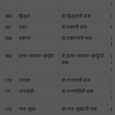
व
166
द्विभुज
ॐ द्विभुजायै नमः
दो
167
एका
ॐ एकायै नमः
ए
168
एकंगा
ॐ एकांगायै नमः
सं
हि
169
इला-लवंगा-कर्पुरा
ॐ इला-लवंगा-कर्पूरयै
इ
नमः
क
सु
170
गगना
ॐ गगनायै नमः
आ
171
गगनेसी
ॐ गगणेशियै नमः
आ
स्
172
गज-मुक्त
ॐ गज-मुक्तायै नमः
हा