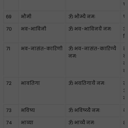
च
69
भौमी
ॐ भौम्यै नमः
पृ
70
भव-भाविनी
ॐ भव-भाविनयै नमः
अस
नि
71
भव-नासंत-कारिणी
ॐ भव-नासंत-कारिण्यै
स
नमः
बं
नष
व
72
भावतिगा
ॐ भवतिगायै नमः
स
आस
मु
73
भविष्य
ॐ भविष्य्यै नमः
भव
74
भाव्या
ॐ भाव्यै नमः
श