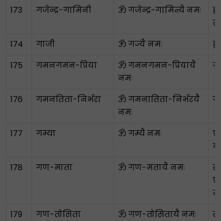
173
गजेन्द्र-गामिनी
ॐ गजेन्द्र-गामिन्यै नमः
हा
सु
174
गाजी
ॐ गज्यै नमः
ह
175
गमनगमन-प्रिया
ॐ गमनगमन-प्रियायै
गत
नमः
176
गमनतिता-निर्भरा
ॐ गमनातिता-निर्भरयै
गत
नमः
177
गम्या
ॐ गम्यै नमः
प्
यो
178
गण-माता
ॐ गण-मतायै नमः
स्
प्
मा
179
गण-तोसिता
ॐ गण-तोसितायै नमः
स्