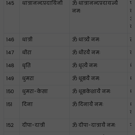
145
धात्रानन्दप्रदायिनी
ॐ धात्रानन्दप्रदायन्यै
प
नमः
वा
आन
व
146
धात्री
ॐ धात्र्यै नमः
स
147
धीरा
ॐ धीरयै नमः
बह
148
धृति
ॐ धृत्यै नमः
धैर
149
धुमरा
ॐ धूम्रयै नमः
धु
150
धुमरा-केसा
ॐ धूम्रकेशायै नमः
धु
151
दिना
ॐ दिनायै नमः
धू
व
152
दीपा-दात्री
ॐ दीपा-दात्रायै नमः
ग