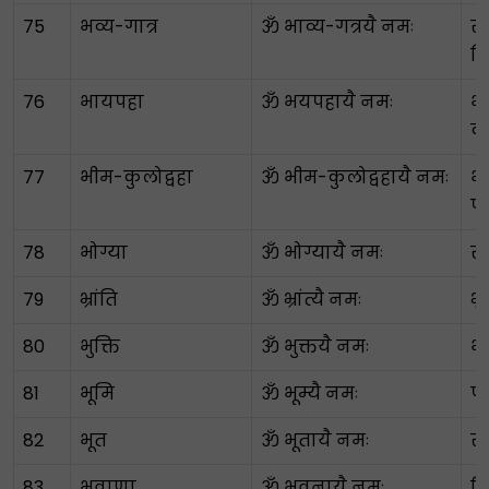
75
भव्य-गात्र
ॐ भाव्य-गत्रयै नमः
सु
नि
76
भायपहा
ॐ भयपहायै नमः
भय
क
77
भीम-कुलोद्वहा
ॐ भीम-कुलोद्वहायै नमः
भ
प
78
भोग्या
ॐ भोग्यायै नमः
स
79
भ्रांति
ॐ भ्रांत्यै नमः
भ्
80
भुक्ति
ॐ भुक्तयै नमः
भ
81
भूमि
ॐ भूम्यै नमः
पृ
82
भूत
ॐ भूतायै नमः
सभ
83
भुवाणा
ॐ भुवनायै नमः
वि