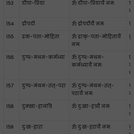
153
दीपा-प्रिया
ॐ दीपा-प्रियायै नमः
प्
व
154
द्रौपदी
ॐ द्रोपदीयै नमः
प्
155
द्रक-पता-मोहिता
ॐ द्राक्-पता-मोहितायै
द्
नमः
156
दुग्ध-मंथन-कर्मध्या
ॐ दुग्ध-मंथन-
ए
कर्मध्यायै नमः
म
व
157
दुग्ध-मंथन-तत्-परा
ॐ दुग्ध-मंथन-तत्-
दू
परायै नमः
मग
158
दुक्खा-हानत्रि
ॐ दुःखा-हंत्र्यै नमः
दु
व
159
दुःख-हारा
ॐ दुःख-हरायै नमः
दु