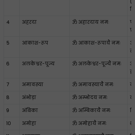
(क
प्
4
अहरदा
ॐ अहारदाय नमः
प
प्
5
आकाश-रूप
ॐ आकाश-रूपायै नमः
आ
रू
6
अलकेश्वर-पूज्य
ॐ अलकेश्वर-पूज्यै नमः
अल
द्
7
अमावस्या
ॐ अमावस्यायै नमः
नय
8
अंभोड़ा
ॐ अम्भोदय नमः
ब
9
अंबिका
ॐ अम्बिकायै नमः
दि
10
अमोहा
ॐ अमोहायै नमः
भ्