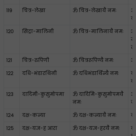
119
चित्र-लेखा
ॐ चित्र-लेखायै नमः
आश
क
120
सिट्रा-मालिनी
ॐ चित्र-मालिनायै नमः
अद
मा
स
121
चित्र-रुपिणी
ॐ चित्ररूपिण्यै नमः
अद
122
दधि-भंडारथिनी
ॐ दधिभंडार्थिन्यै नमः
दह
की
123
दादिमी-कुसुमोपमा
ॐ दादिमि-कुसुमोपमयै
अ
नमः
जै
124
दक्ष-कन्या
ॐ दक्ष-कन्यायै नमः
दक
125
दक्ष-यज्ञ-ह आरा
ॐ दक्ष-यज्ञ-हरयै नमः
दक