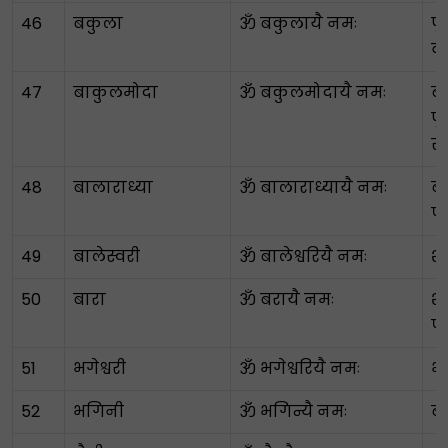
46
बकुला
ॐ बकुलायै नमः
फू
वृक
47
बाकुलमोदा
ॐ बकुलमोदायै नमः
ब
फू
सु
48
बालाराध्या
ॐ बालाराध्यायै नमः
बल
पू
49
बालेस्वरी
ॐ बालेश्वरियै नमः
शक
50
बारा
ॐ बरायै नमः
शु
पव
51
भगेश्वरी
ॐ भगेश्वरियै नमः
भा
52
भगिनी
ॐ भगिन्यै नमः
ब