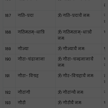
श
187
गति-प्रदा
ॐ गति-प्रदायै नमः
गत
व
188
गतिमतम्-धात्रि
ॐ गतिमताम्-धात्र्यै
च
नमः
189
गौन्या
ॐ गौन्यायै नमः
पु
190
गौरा-चंद्रानाना
ॐ गौरा-चन्द्रनानायै
चन
नमः
गौ
191
गौरा- विग्रह
ॐ गौर-विग्रहायै नमः
सु
क
192
गौरांगी
ॐ गौरांग्यै नमः
गो
193
गौरी
ॐ गौरीयै नमः
च