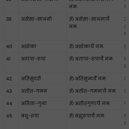
नमः
जु
39
असेसा-साधनी
ॐ असेसा-साधनायै
उप
नमः
अन
व
40
अशोका
ॐ अशोकायै नमः
दु
41
अटापा-रूपा
ॐ अतापा-रूपायै नमः
सू
ते
42
अतिसुंदरी
ॐ अतिसुन्दर्यै नमः
अत
43
अतीत-गमन
ॐ अतीत-गमनायै नमः
अ
44
अतिता-गुना
ॐ अतीतगुणायै नमः
गु
45
बधू-रूपा
ॐ बद्धुरूपायै नमः
दु
रू