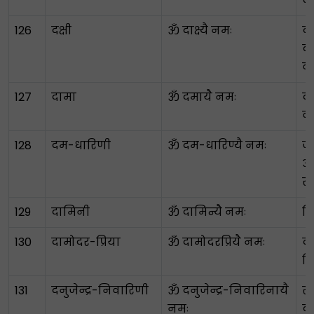
का
126
दक्षी
ॐ दाक्ष्यै नमः
दक
क
व
127
दामा
ॐ दमायै नमः
द
व
128
दम-धारिणी
ॐ दम-धारिण्यै नमः
ज
आ
रख
129
दामिनी
ॐ दामिन्यै नमः
ब
130
दामोदर-प्रिया
ॐ दामोदरप्रियै नमः
द
प्
131
दनुजेन्द्र-निवारिणी
ॐ दनुजेन्द्र-निवारिनायै
रा
नमः
क