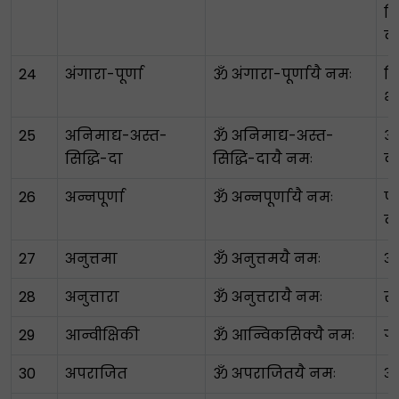
न
क
24
अंगारा-पूर्णा
ॐ अंगारा-पूर्णायै नमः
दि
भ
25
अनिमाद्य-अस्त-
ॐ अनिमाद्य-अस्त-
आठ
सिद्धि-दा
सिद्धि-दायै नमः
क
26
अन्नपूर्णा
ॐ अन्नपूर्णायै नमः
प
द
27
अनुत्तमा
ॐ अनुत्तमयै नमः
अ
28
अनुत्तारा
ॐ अनुत्तरायै नमः
सर
29
आन्वीक्षिकी
ॐ आन्विकसिक्यै नमः
ग
30
अपराजित
ॐ अपराजितयै नमः
अ