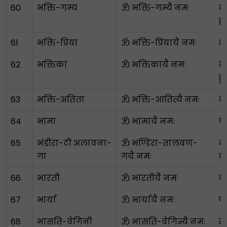
60
भक्ति-गम्य
ॐ भक्ति-गम्यै नमः
भक
हो
61
भक्ति-प्रिया
ॐ भक्ति-प्रियायै नमः
भक
62
भक्तिका
ॐ भक्तिकायै नमः
भक
हु
63
भक्ति-अतिता
ॐ भक्ति-आतित्यै नमः
भक
64
भामा
ॐ भामायै नमः
च
65
भंडीरा-टी अलावना-
ॐ भण्डिरा-तालवण-
भं
गा
गयै नमः
क
66
भारती
ॐ भारतीयै नमः
वा
67
भार्या
ॐ भार्यायै नमः
पत
68
भासति-वेगिनी
ॐ भासति-वेगिन्यै नमः
ते